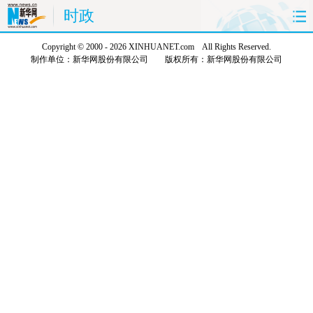
时政
Copyright © 2000 - 2026 XINHUANET.com All Rights Reserved.
首页
时政
国际
财经
制作单位：新华网股份有限公司 版权所有：新华网股份有限公司
娱乐
体育
人事
教育
时尚
思客
地方
法治
港澳
台湾
华人
汽车
科技
能源
房产
公司
图片
视频
彩票
食品
旅游
健康
信息化
数据
金融
公益
军事
无人机