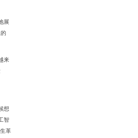
地展
主的
越来
量
时候想
工智
产生革