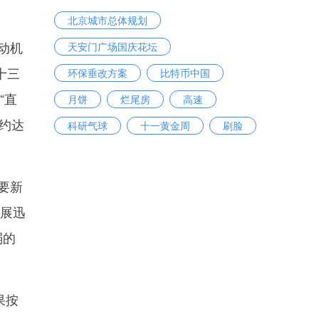
北京城市总体规划
动机
天安门广场国庆花坛
十三
环保垂改方案
比特币中国
“直
月饼
烂尾房
高速
约达
科研气球
十一黄金周
刷脸
要新
发展迅
弱的
果按