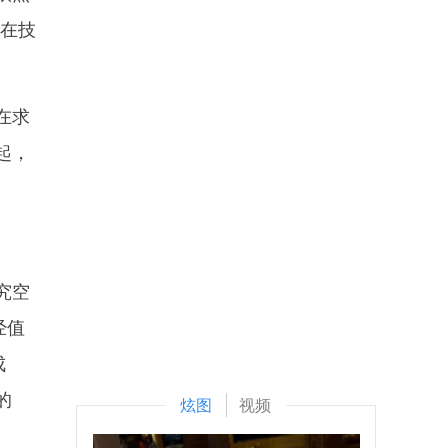
，在技
在求
起，
究空
经值
成
的
炫图
视频