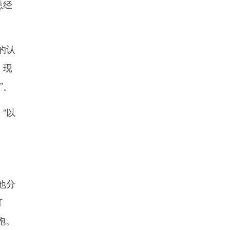
总经
的认
，现
”。
“以
他分
打
跑。