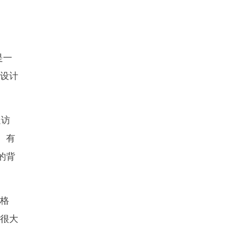
是一
对设计
走访
、有
的背
格
，很大