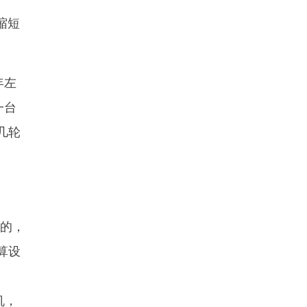
缩短
年左
一台
几轮
的，
算设
动机，