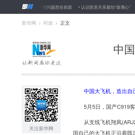
接“黄金周”要把问题想在前面
认识医患关系最怕“玻璃心”
防伪锁
新华网
>
时政
>
正文
中国
中国大飞机，造出自
5月5日，国产C919
从支线飞机翔凤(ARJ2
关注新华网
国自己的大飞机正沿着既