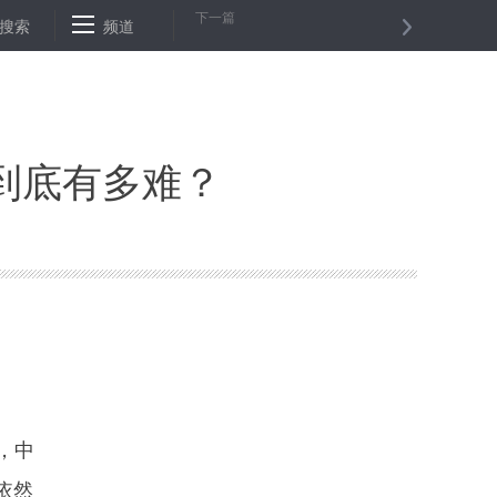
下一篇
一个科研气球测出了骗子们的智商
搜索
频道
又现“医院赔衣门”，碰瓷姿势别这
到底有多难？
，中
依然