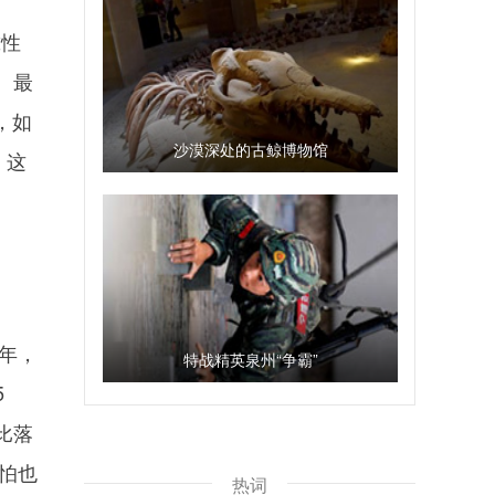
靠性
。最
，如
沙漠深处的古鲸博物馆
，这
，
年，
特战精英泉州“争霸”
5
比落
恐怕也
热词