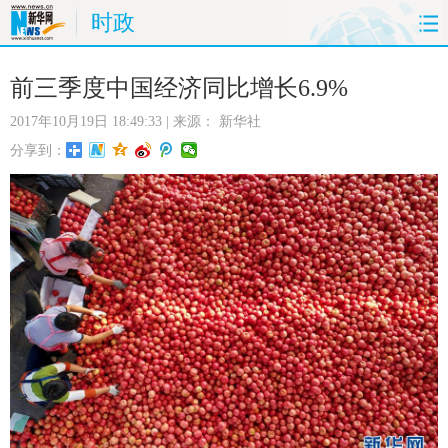
时政
首页
时政
国际
财经
前三季度中国经济同比增长6.9%
2017年10月19日 18:49:33
| 来源：
新华社
娱乐
体育
人事
教育
分享到：
时尚
思客
地方
法治
港澳
台湾
华人
汽车
科技
能源
房产
公司
图片
视频
彩票
食品
旅游
健康
信息化
数据
金融
公益
军事
无人机