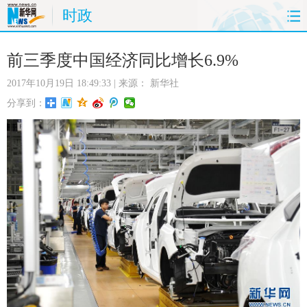
时政
首页
时政
国际
财经
前三季度中国经济同比增长6.9%
2017年10月19日 18:49:33
| 来源：
新华社
娱乐
体育
人事
教育
分享到：
时尚
思客
地方
法治
港澳
台湾
华人
汽车
科技
能源
房产
公司
图片
视频
彩票
食品
旅游
健康
信息化
数据
金融
公益
军事
无人机