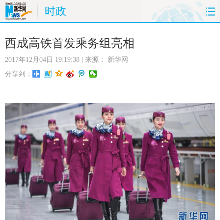
时政
首页
时政
国际
财经
西成高铁首发乘务组亮相
2017年12月04日 19:19:38
| 来源：
新华网
娱乐
体育
人事
教育
分享到：
时尚
思客
地方
法治
港澳
台湾
华人
汽车
科技
能源
房产
公司
图片
视频
彩票
食品
旅游
健康
信息化
数据
金融
公益
军事
无人机