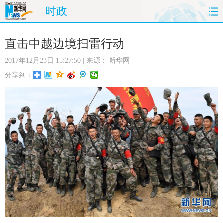
时政
首页
时政
国际
财经
直击中越边境扫雷行动
2017年12月23日 15:27:50
| 来源：
新华网
娱乐
体育
人事
教育
分享到：
时尚
思客
地方
法治
港澳
台湾
华人
汽车
科技
能源
房产
公司
图片
视频
彩票
食品
旅游
健康
信息化
数据
金融
公益
军事
无人机