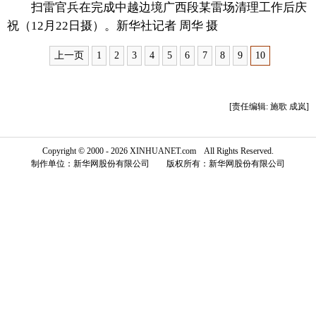
扫雷官兵在完成中越边境广西段某雷场清理工作后庆
富媒体
摄影
新华广播
祝（12月22日摄）。新华社记者 周华 摄
上一页
1
2
3
4
5
6
7
8
9
10
新华电视中文
新华电视英文
返回PC
[责任编辑: 施歌 成岚]
Copyright © 2000 - 2026 XINHUANET.com All Rights Reserved.
制作单位：新华网股份有限公司 版权所有：新华网股份有限公司