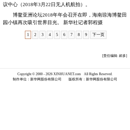
议中心（2018年3月22日无人机航拍）。
富媒体
摄影
新华广播
博鳌亚洲论坛2018年年会召开在即，海南琼海博鳌田
园小镇再次吸引世界目光。 新华社记者郭程摄
新华电视中文
新华电视英文
返回PC
1
2
3
4
5
6
7
8
9
下一页
[责任编辑: 郝多]
Copyright © 2000 - 2026 XINHUANET.com All Rights Reserved.
制作单位：新华网股份有限公司 版权所有：新华网股份有限公司