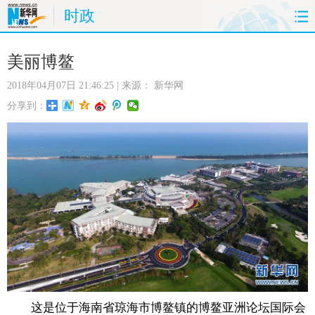
时政
首页
时政
国际
财经
美丽博鳌
2018年04月07日 21:46:25
| 来源：
新华网
娱乐
体育
人事
教育
分享到：
时尚
思客
地方
法治
港澳
台湾
华人
汽车
科技
能源
房产
公司
图片
视频
彩票
食品
旅游
健康
信息化
数据
金融
公益
军事
无人机
这是位于海南省琼海市博鳌镇的博鳌亚洲论坛国际会