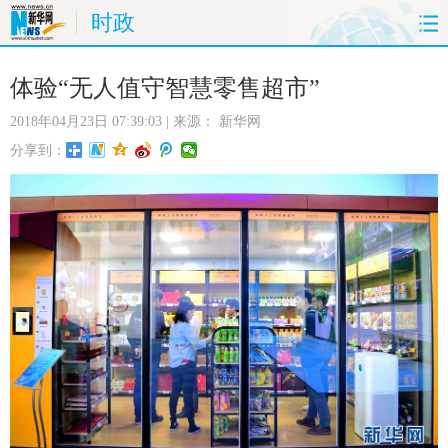
时政
首页
时政
国际
财经
体验“无人值守智慧零售超市”
2018年04月23日 07:39:03
| 来源：
新华网
娱乐
体育
人事
教育
分享到：
时尚
思客
地方
法治
港澳
台湾
华人
汽车
科技
能源
房产
公司
图片
视频
彩票
食品
旅游
健康
信息化
数据
金融
公益
军事
无人机