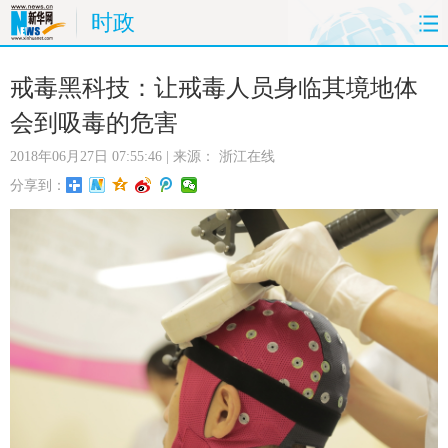
时政
首页
时政
国际
财经
戒毒黑科技：让戒毒人员身临其境地体
会到吸毒的危害
娱乐
体育
人事
教育
2018年06月27日 07:55:46
| 来源：
浙江在线
时尚
思客
地方
法治
分享到：
港澳
台湾
华人
汽车
科技
能源
房产
公司
图片
视频
彩票
食品
旅游
健康
信息化
数据
金融
公益
军事
无人机