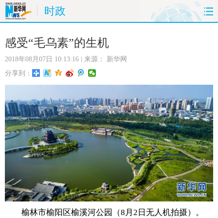
时政
首页
时政
国际
财经
感受“毛乌素”的生机
2018年08月07日 10:13:16
| 来源：
新华网
娱乐
体育
人事
教育
分享到：
时尚
思客
地方
法治
港澳
台湾
华人
汽车
科技
能源
房产
公司
图片
视频
彩票
食品
旅游
健康
信息化
数据
金融
公益
军事
无人机
榆林市榆阳区榆溪河公园（8月2日无人机拍摄）。