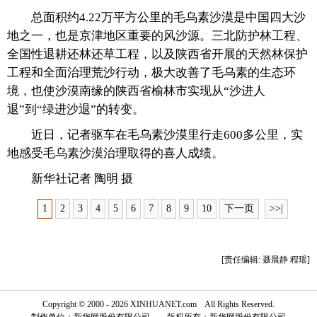
总面积约4.22万平方公里的毛乌素沙漠是中国四大沙
富媒体
摄影
新华广播
地之一，也是京津地区重要的风沙源。三北防护林工程、
全国性退耕还林还草工程，以及陕西省开展的天然林保护
新华电视中文
新华电视英文
返回PC
工程和全面治理荒沙行动，极大改善了毛乌素的生态环
境，也使沙漠南缘的陕西省榆林市实现从“沙进人
退”到“绿进沙退”的转变。
近日，记者驱车在毛乌素沙漠里行走600多公里，实
地感受毛乌素沙漠治理取得的喜人成绩。
新华社记者 陶明 摄
1
2
3
4
5
6
7
8
9
10
下一页
>>|
[责任编辑: 聂晨静 程瑶]
Copyright © 2000 - 2026 XINHUANET.com All Rights Reserved.