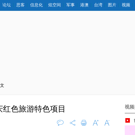
论坛
思客
信息化
炫空间
军事
港澳
台湾
图片
视频
正文
庆红色旅游特色项目
评论
0
打印
字大
字小