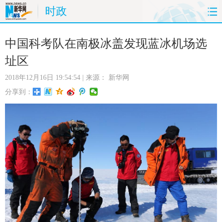
时政
首页
时政
国际
财经
中国科考队在南极冰盖发现蓝冰机场选
址区
娱乐
体育
人事
教育
2018年12月16日 19:54:54
| 来源：
新华网
时尚
思客
地方
法治
分享到：
港澳
台湾
华人
汽车
科技
能源
房产
公司
图片
视频
彩票
食品
旅游
健康
信息化
数据
金融
公益
军事
无人机