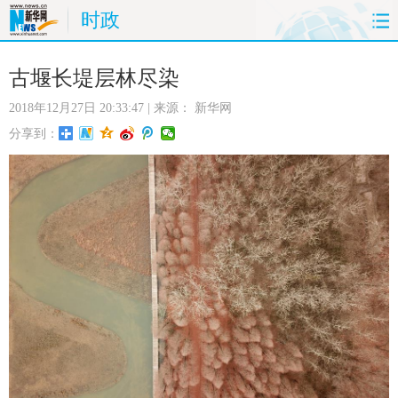
时政
首页
时政
国际
财经
古堰长堤层林尽染
2018年12月27日 20:33:47
| 来源：
新华网
娱乐
体育
人事
教育
分享到：
时尚
思客
地方
法治
港澳
台湾
华人
汽车
科技
能源
房产
公司
图片
视频
彩票
食品
旅游
健康
信息化
数据
金融
公益
军事
无人机