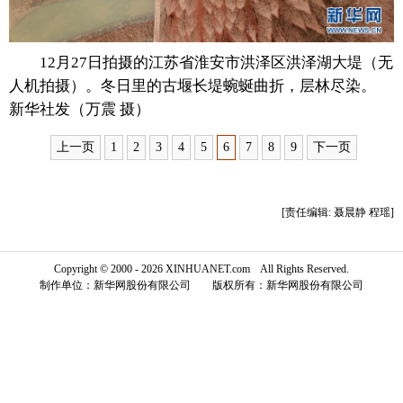
富媒体
摄影
新华广播
12月27日拍摄的江苏省淮安市洪泽区洪泽湖大堤（无
新华电视中文
新华电视英文
返回PC
人机拍摄）。冬日里的古堰长堤蜿蜒曲折，层林尽染。
新华社发（万震 摄）
上一页
1
2
3
4
5
6
7
8
9
下一页
[责任编辑: 聂晨静 程瑶]
Copyright © 2000 - 2026 XINHUANET.com All Rights Reserved.
制作单位：新华网股份有限公司 版权所有：新华网股份有限公司