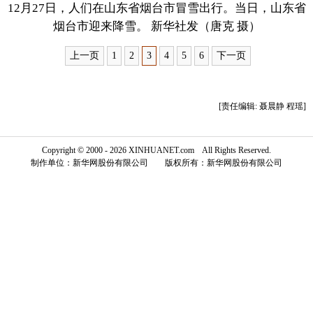
12月27日，人们在山东省烟台市冒雪出行。当日，山东省
富媒体
摄影
新华广播
烟台市迎来降雪。 新华社发（唐克 摄）
上一页
1
2
3
4
5
6
下一页
新华电视中文
新华电视英文
返回PC
[责任编辑: 聂晨静 程瑶]
Copyright © 2000 - 2026 XINHUANET.com All Rights Reserved.
制作单位：新华网股份有限公司 版权所有：新华网股份有限公司