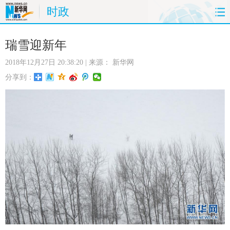
时政
首页
时政
国际
财经
瑞雪迎新年
2018年12月27日 20:38:20
| 来源：
新华网
娱乐
体育
人事
教育
分享到：
时尚
思客
地方
法治
港澳
台湾
华人
汽车
科技
能源
房产
公司
图片
视频
彩票
食品
旅游
健康
信息化
数据
金融
公益
军事
无人机