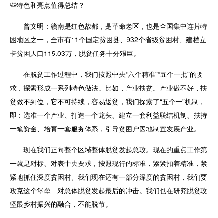
些特色和亮点值得总结？
曾文明：赣南是红色故都，是革命老区，也是全国集中连片特
困地区之一，全市有11个国定贫困县、932个省级贫困村、建档立
卡贫困人口115.03万，脱贫任务十分艰巨。
在脱贫工作过程中，我们按照中央“六个精准”“五个一批”的要
求，探索形成一系列特色做法。比如，产业扶贫。产业做不好，扶
贫做不到位，它不可持续，容易返贫，我们探索了“五个一”机制，
即：选准一个产业、打造一个龙头、建立一套利益联结机制、扶持
一笔资金、培育一套服务体系，引导贫困户因地制宜发展产业。
现在我们正向整个区域整体脱贫发起总攻。现在的重点工作第
一就是对标、对表中央要求，按照现行的标准，紧紧扣着精准，紧
紧地抓住深度贫困村。我们现在还有一部分深度的贫困村，我们要
攻克这个堡垒，对总体脱贫发起最后的冲击。我们也在研究脱贫攻
坚跟乡村振兴的融合，不能脱节。