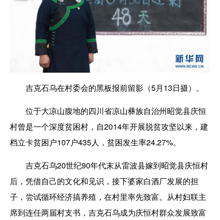
吉克石乌在村委会的黑板报前留影（5月13日摄）。
位于大凉山腹地的四川省凉山彝族自治州昭觉县庆恒
村曾是一个深度贫困村，自2014年开展脱贫攻坚以来，建
档立卡贫困户107户435人，贫困发生率24.27%。
吉克石乌20世纪90年代末从雷波县嫁到昭觉县庆恒村
后，凭借自己的文化和见识，接下婆家白酒厂发展的担
子，尝试循环经济搞养殖，在村里率先致富。从村妇联主
席到连任两届村支书，吉克石乌成为庆恒村群众发展致富