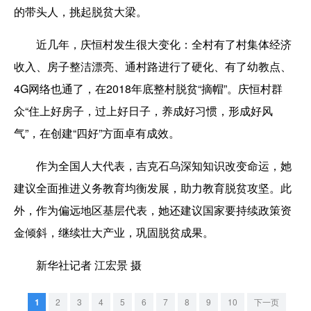
的带头人，挑起脱贫大梁。
近几年，庆恒村发生很大变化：全村有了村集体经济
收入、房子整洁漂亮、通村路进行了硬化、有了幼教点、
4G网络也通了，在2018年底整村脱贫“摘帽”。庆恒村群
众“住上好房子，过上好日子，养成好习惯，形成好风
气”，在创建“四好”方面卓有成效。
作为全国人大代表，吉克石乌深知知识改变命运，她
建议全面推进义务教育均衡发展，助力教育脱贫攻坚。此
外，作为偏远地区基层代表，她还建议国家要持续政策资
金倾斜，继续壮大产业，巩固脱贫成果。
新华社记者 江宏景 摄
1
2
3
4
5
6
7
8
9
10
下一页