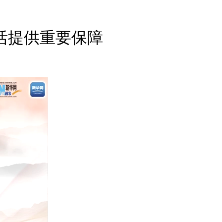
English
Español
活提供重要保障
Français
عربى
Русский
日本語
한국어
Deutsch
Português
Монгол