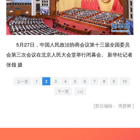
5月27日，中国人民政治协商会议第十三届全国委员
会第三次会议在北京人民大会堂举行闭幕会。 新华社记者
张领 摄
上一页
1
2
3
4
5
6
7
8
9
10
下一页
>>|
[责任编辑： 周楚卿 ]