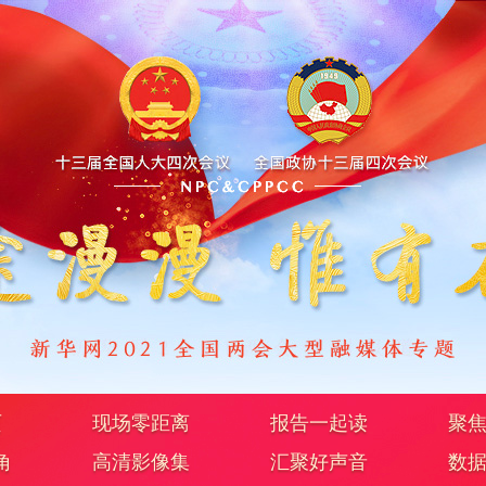
页
现场零距离
报告一起读
聚
角
高清影像集
汇聚好声音
数