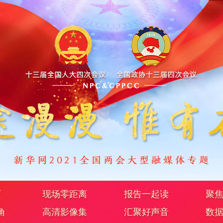
页
现场零距离
报告一起读
聚
角
高清影像集
汇聚好声音
数