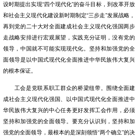
山东
河南
湖北
湖南
设时期提出实现“四个现代化”的奋斗目标，到改革开放
广东
广西
海南
重庆
和社会主义现代化建设新时期制定“三步走”发展战略，
再到党的二十大对全面建成社会主义现代化强国两步
四川
贵州
云南
西藏
走战略安排进行宏观展望，实践充分证明，没有党的
陕西
甘肃
青海
宁夏
领导，中国就不可能实现现代化。坚持和加强党的全
新疆
内蒙古
黑龙江
面领导是以中国式现代化全面推进中华民族伟大复兴
的根本保证。
多语种频道
工会是党联系职工群众的桥梁纽带。围绕全面建
English
Español
Français
عربى
成社会主义现代化强国、以中国式现代化全面推进中
Русский язык
日本語
한국어
华民族伟大复兴的中心任务更好发挥工会作用，必须
Deutsch
Português
坚持和加强党的全面领导。要充分认识到，坚持和加
强党的全面领导，最根本的是深刻领悟“两个确立”的决