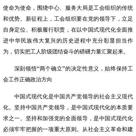
使命为使命，围绕中心、服务大局是工会组织的传统
学术中国
乡村振兴
银龄
溯源中国
和优势。新征程上，工会组织要在党的领导下，立足
城市
旅游
能源
会展
自身定位、积极履行职责，在以中国式现代化全面推
彩票
娱乐
时尚
悦读
进中华民族伟大复兴的历史进程中充分彰显担当作
公益
一带一路
亚太网
上市公司
为，切实把工人阶级团结奋斗的磅礴力量汇聚起来。
文化产业
深刻领悟“两个确立”的决定性意义，始终保持工
会工作正确政治方向
地方频道
中国式现代化是中国共产党领导的社会主义现代
北京
天津
河北
山西
化。坚持中国共产党领导，是中国式现代化的本质要
辽宁
吉林
上海
江苏
求之一。坚持和加强党的全面领导，是中国式现代化
浙江
安徽
福建
江西
必须牢牢把握的一项重大原则。从社会主义革命和建