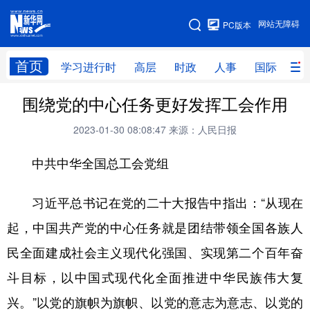
手机版
网站无障碍
PC版本
网站地图
首页
学习进行时
高层
时政
人事
国际
财
围绕党的中心任务更好发挥工会作用
学习进行时
高层
时政
人事
2023-01-30 08:08:47
来源：人民日报
国际
财经
网评
港澳
中共中华全国总工会党组
台湾
思客智库
全球连线
教育
科技
科创
量子
体育
习近平总书记在党的二十大报告中指出：“从现在
文化
书画
健康
军事
起，中国共产党的中心任务就是团结带领全国各族人
访谈
视频
图片
政务
民全面建成社会主义现代化强国、实现第二个百年奋
斗目标，以中国式现代化全面推进中华民族伟大复
法律
中央文件
金融
汽车
兴。”以党的旗帜为旗帜、以党的意志为意志、以党的
食品
人居
信息化
数字经济