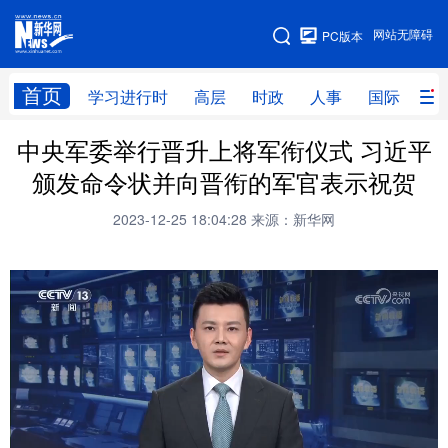
手机版
网站无障碍
PC版本
网站地图
首页
学习进行时
高层
时政
人事
国际
财
中央军委举行晋升上将军衔仪式 习近平
学习进行时
高层
时政
人事
颁发命令状并向晋衔的军官表示祝贺
国际
财经
网评
港澳
2023-12-25 18:04:28
来源：新华网
台湾
思客智库
全球连线
教育
科技
科创
量子
体育
文化
书画
健康
军事
访谈
视频
图片
政务
法律
中央文件
金融
汽车
食品
人居
信息化
数字经济