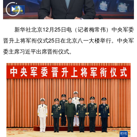
学术中国
乡村振兴
银龄
溯源中国
城市
旅游
能源
会展
新华社北京12月25日电（记者梅常伟）中央军委
彩票
娱乐
时尚
悦读
晋升上将军衔仪式25日在北京八一大楼举行。中央军
公益
一带一路
亚太网
上市公司
委主席习近平出席晋衔仪式。
文化产业
地方频道
北京
天津
河北
山西
辽宁
吉林
上海
江苏
浙江
安徽
福建
江西