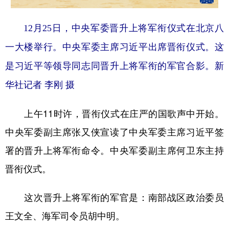
山东
河南
湖北
湖南
广东
广西
海南
重庆
12月25日，中央军委晋升上将军衔仪式在北京八
四川
贵州
云南
西藏
一大楼举行。中央军委主席习近平出席晋衔仪式。这
是习近平等领导同志同晋升上将军衔的军官合影。新
陕西
甘肃
青海
宁夏
华社记者 李刚 摄
新疆
内蒙古
黑龙江
上午11时许，晋衔仪式在庄严的国歌声中开始。
多语种频道
中央军委副主席张又侠宣读了中央军委主席习近平签
English
Español
Français
عربى
署的晋升上将军衔命令。中央军委副主席何卫东主持
晋衔仪式。
Русский язык
日本語
한국어
Deutsch
Português
这次晋升上将军衔的军官是：南部战区政治委员
王文全、海军司令员胡中明。