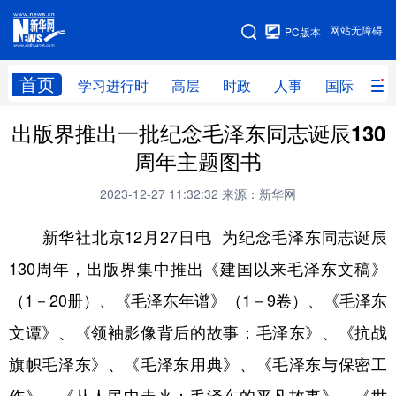
手机版
网站无障碍
PC版本
网站地图
首页
学习进行时
高层
时政
人事
国际
财
出版界推出一批纪念毛泽东同志诞辰130
学习进行时
高层
时政
人事
周年主题图书
国际
财经
网评
港澳
2023-12-27 11:32:32
来源：新华网
台湾
思客智库
全球连线
教育
新华社北京12月27日电 为纪念毛泽东同志诞辰
科技
科创
量子
体育
130周年，出版界集中推出《建国以来毛泽东文稿》
文化
书画
健康
军事
（1－20册）、《毛泽东年谱》（1－9卷）、《毛泽东
访谈
视频
图片
政务
文谭》、《领袖影像背后的故事：毛泽东》、《抗战
法律
中央文件
金融
汽车
旗帜毛泽东》、《毛泽东用典》、《毛泽东与保密工
食品
人居
信息化
数字经济