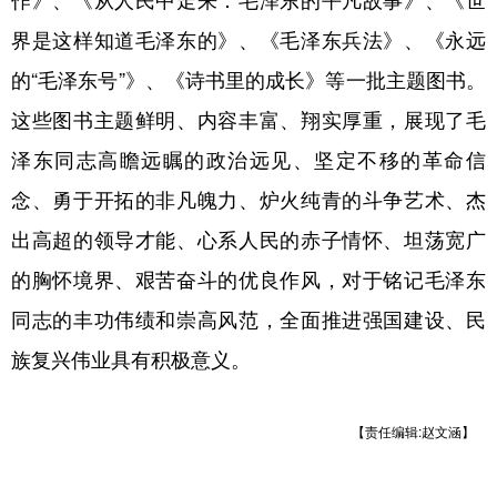
作》、《从人民中走来：毛泽东的平凡故事》、《世
界是这样知道毛泽东的》、《毛泽东兵法》、《永远
学术中国
乡村振兴
银龄
溯源中国
的“毛泽东号”》、《诗书里的成长》等一批主题图书。
城市
旅游
能源
会展
这些图书主题鲜明、内容丰富、翔实厚重，展现了毛
彩票
娱乐
时尚
悦读
泽东同志高瞻远瞩的政治远见、坚定不移的革命信
公益
一带一路
亚太网
上市公司
念、勇于开拓的非凡魄力、炉火纯青的斗争艺术、杰
文化产业
出高超的领导才能、心系人民的赤子情怀、坦荡宽广
的胸怀境界、艰苦奋斗的优良作风，对于铭记毛泽东
地方频道
同志的丰功伟绩和崇高风范，全面推进强国建设、民
族复兴伟业具有积极意义。
北京
天津
河北
山西
辽宁
吉林
上海
江苏
【责任编辑:赵文涵】
浙江
安徽
福建
江西