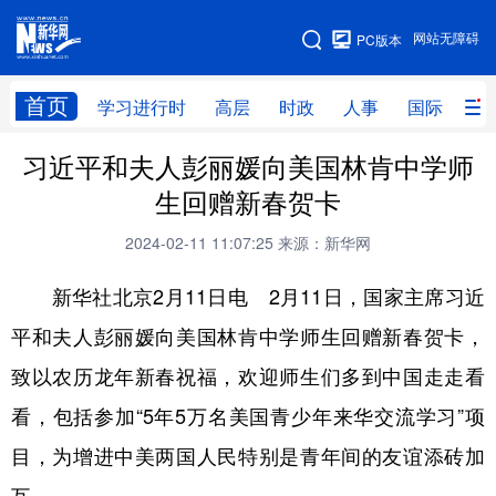
手机版
网站无障碍
PC版本
网站地图
首页
学习进行时
高层
时政
人事
国际
财
习近平和夫人彭丽媛向美国林肯中学师
学习进行时
高层
时政
人事
生回赠新春贺卡
国际
财经
网评
港澳
2024-02-11 11:07:25
来源：新华网
台湾
思客智库
全球连线
教育
新华社北京2月11日电 2月11日，国家主席习近
科技
科创
量子
体育
平和夫人彭丽媛向美国林肯中学师生回赠新春贺卡，
文化
书画
健康
军事
致以农历龙年新春祝福，欢迎师生们多到中国走走看
访谈
视频
图片
政务
看，包括参加“5年5万名美国青少年来华交流学习”项
法律
中央文件
金融
汽车
目，为增进中美两国人民特别是青年间的友谊添砖加
食品
人居
信息化
数字经济