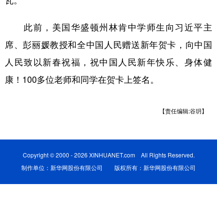
瓦。
学术中国
乡村振兴
银龄
溯源中国
此前，美国华盛顿州林肯中学师生向习近平主
城市
旅游
能源
会展
席、彭丽媛教授和全中国人民赠送新年贺卡，向中国
彩票
娱乐
时尚
悦读
人民致以新春祝福，祝中国人民新年快乐、身体健
康！100多位老师和同学在贺卡上签名。
公益
一带一路
亚太网
上市公司
文化产业
【责任编辑:谷玥】
地方频道
Copyright © 2000 - 2026 XINHUANET.com All Rights Reserved.
北京
天津
河北
山西
制作单位：新华网股份有限公司 版权所有：新华网股份有限公司
辽宁
吉林
上海
江苏
浙江
安徽
福建
江西