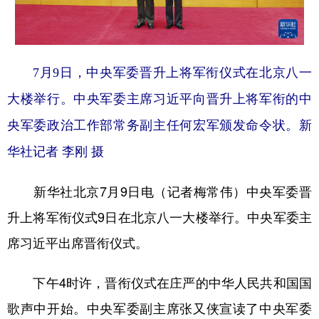
学术中国
乡村振兴
银龄
溯源中国
城市
旅游
能源
会展
7月9日，中央军委晋升上将军衔仪式在北京八一
彩票
娱乐
时尚
悦读
大楼举行。中央军委主席习近平向晋升上将军衔的中
公益
一带一路
亚太网
上市公司
央军委政治工作部常务副主任何宏军颁发命令状。新
文化产业
华社记者 李刚 摄
新华社北京7月9日电（记者梅常伟）中央军委晋
地方频道
升上将军衔仪式9日在北京八一大楼举行。中央军委主
北京
天津
河北
山西
席习近平出席晋衔仪式。
辽宁
吉林
上海
江苏
下午4时许，晋衔仪式在庄严的中华人民共和国国
浙江
安徽
福建
江西
歌声中开始。中央军委副主席张又侠宣读了中央军委