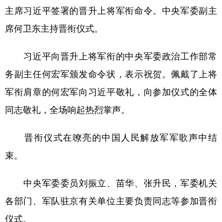
山东
河南
湖北
湖南
主席习近平签署的晋升上将军衔命令。中央军委副主
广东
广西
海南
重庆
席何卫东主持晋衔仪式。
四川
贵州
云南
西藏
习近平向晋升上将军衔的中央军委政治工作部常
陕西
甘肃
青海
宁夏
务副主任何宏军颁发命令状，表示祝贺。佩戴了上将
新疆
内蒙古
黑龙江
军衔肩章的何宏军向习近平敬礼，向参加仪式的全体
同志敬礼，全场响起热烈掌声。
多语种频道
晋衔仪式在嘹亮的中国人民解放军军歌声中结
English
Español
Français
عربى
束。
Русский язык
日本語
한국어
中央军委委员刘振立、苗华、张升民，军委机关
Deutsch
Português
各部门、军队驻京有关单位主要负责同志等参加晋衔
仪式。