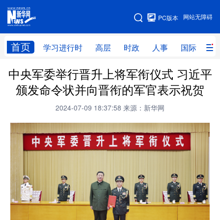
手机版
网站无障碍
PC版本
网站地图
首页
学习进行时
高层
时政
人事
国际
财
中央军委举行晋升上将军衔仪式 习近平
学习进行时
高层
时政
人事
颁发命令状并向晋衔的军官表示祝贺
国际
财经
网评
港澳
2024-07-09 18:37:58
来源：新华网
台湾
思客智库
全球连线
教育
科技
科创
量子
体育
文化
书画
健康
军事
访谈
视频
图片
政务
法律
中央文件
金融
汽车
食品
人居
信息化
数字经济