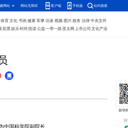
建网站
网站无障碍
客户端
手机版
站内搜索
体育
文化
书画
健康
军事
访谈
视频
图片
政务
法律
中央文件
展
彩票
娱乐
时尚
悦读
公益
一带一路
亚太网
上市公司
文化产业
员
为中国科学院副院长。