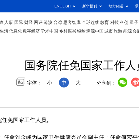
ENGLISH
新华报刊
地方频道
承
政
人事
国际
财经
网评
港澳
台湾
思客智库
全球连线
教育
科技
科创
量子
生活
信息化
数字经济
学术中国
乡村振兴
银龄
溯源中国
城市
旅游
能源
会
国务院任免国家工作人
字体：
小
中
大
分享到：
院任免国家工作人员。
任命刘金峰为国家卫生健康委员会副主任；任命何宏平