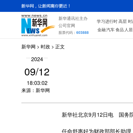
新华通讯社主办
学习进行时
高层
时
公司官网
金融
汽车
食品
人居
股票代码：
603888
新华网
>
时政
> 正文
2024
09/12
18:03:02
来源：新华网
新华社北京9月12日电 国务
任命舒惠好为财政部部长助理；