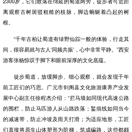
2300岁，它们散落在绵延的蜀道两旁，徒步者可近距
离观察古树斑驳粗糙的枝脉，脚边蜿蜒着凸起的树
根。
“千年古柏让蜀道有绿野仙踪一般的体验，行走其
间，很容易就与古人‘同频共振’，心中非常平静。”西安
游客张杨惊叹于脚下和眼前深厚的文化底蕴。
徒步蜀道，放缓脚步、细心观察，就会发现千年
前工匠们的巧思。广元市剑阁县文化旅游康养产业发
展中心副主任徐程杰介绍：“拦马墙如同现代高速公路
的围栏，防止马匹游人从山路跌落；錾痕线如同当今
的减速带，防止冲坡及雨天打滑；为适应地形，工匠
们直接将原生山体塑形为阶梯，筑成碥路，这些都颇