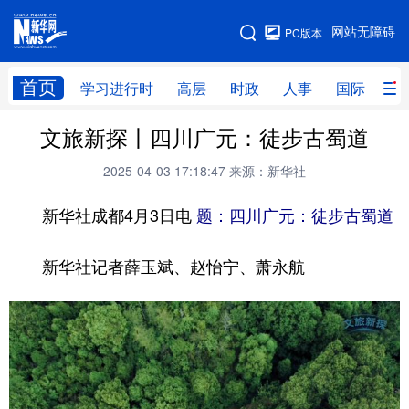
手机版
网站无障碍
PC版本
网站地图
首页
学习进行时
高层
时政
人事
国际
财
文旅新探丨四川广元：徒步古蜀道
学习进行时
高层
时政
人事
2025-04-03 17:18:47
来源：新华社
国际
财经
网评
港澳
新华社成都4月3日电
题：四川广元：徒步古蜀道
台湾
思客智库
全球连线
教育
科技
科创
量子
体育
新华社记者薛玉斌、赵怡宁、萧永航
文化
书画
健康
军事
访谈
视频
图片
政务
法律
中央文件
金融
汽车
食品
人居
信息化
数字经济