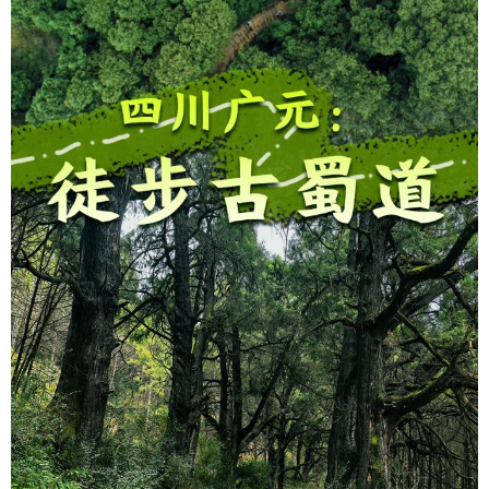
学术中国
乡村振兴
银龄
溯源中国
城市
旅游
能源
会展
彩票
娱乐
时尚
悦读
公益
一带一路
亚太网
上市公司
文化产业
地方频道
北京
天津
河北
山西
辽宁
吉林
上海
江苏
浙江
安徽
福建
江西