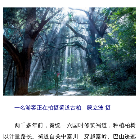
一名游客正在拍摄蜀道古柏。蒙立波 摄
两千多年前，秦统一六国时修筑蜀道，种植柏树
以计量路长。蜀道自关中秦川，穿越秦岭、巴山逶迤