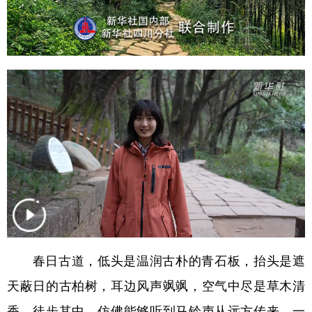
山东
河南
湖北
湖南
广东
广西
海南
重庆
四川
贵州
云南
西藏
陕西
甘肃
青海
宁夏
新疆
内蒙古
黑龙江
多语种频道
English
Español
Français
عربى
Русский язык
日本語
한국어
春日古道，低头是温润古朴的青石板，抬头是遮
Deutsch
Português
天蔽日的古柏树，耳边风声飒飒，空气中尽是草木清
香。徒步其中，仿佛能够听到马铃声从远方传来，一