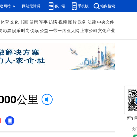
建网站
网站无障碍
客户端
手机版
站内搜索
体育
文化
书画
健康
军事
访谈
视频
图片
政务
法律
中央文件
展
彩票
娱乐
时尚
悦读
公益
一带一路
亚太网
上市公司
文化产业
00公里