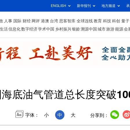
ENGLISH
新华报刊
地方频道
承
政
人事
国际
财经
网评
港澳
台湾
思客智库
全球连线
教育
科技
科创
量子
生活
信息化
数字经济
学术中国
乡村振兴
银龄
溯源中国
城市
旅游
能源
会
海底油气管道总长度突破100
字体：
小
中
大
分享到：