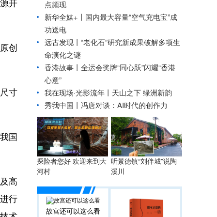
源开
点频现
新华全媒+丨
国内最大容量“空气充电宝”成
功送电
远古发现丨“老化石”研究新成果破解多项生
原创
命演化之谜
香港故事丨全运会奖牌“同心跃”闪耀“香港
心意”
全尺寸
我在现场·光影流年丨天山之下 绿洲新韵
秀我中国丨
冯唐对谈：AI时代的创作力
我国
探险者您好 欢迎来到大
听景德镇“刘伴城”说陶
河村
溪川
及高
进行
故宫还可以这么看
技术