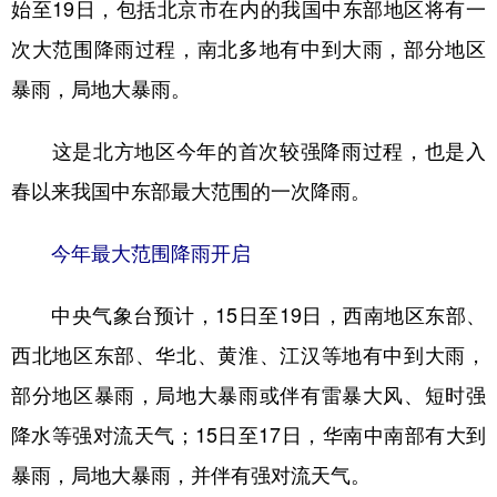
始至19日，包括北京市在内的我国中东部地区将有一
学术中国
乡村振兴
银龄
溯源中国
次大范围降雨过程，南北多地有中到大雨，部分地区
暴雨，局地大暴雨。
城市
旅游
能源
会展
彩票
娱乐
时尚
悦读
这是北方地区今年的首次较强降雨过程，也是入
公益
一带一路
亚太网
上市公司
春以来我国中东部最大范围的一次降雨。
文化产业
今年最大范围降雨开启
地方频道
中央气象台预计，15日至19日，西南地区东部、
西北地区东部、华北、黄淮、江汉等地有中到大雨，
北京
天津
河北
山西
部分地区暴雨，局地大暴雨或伴有雷暴大风、短时强
辽宁
吉林
上海
江苏
降水等强对流天气；15日至17日，华南中南部有大到
浙江
安徽
福建
江西
暴雨，局地大暴雨，并伴有强对流天气。