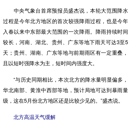
山东
河南
湖北
湖南
中央气象台首席预报员盛杰说，本轮大范围降水
广东
广西
海南
重庆
过程是今年北方地区的首次较强降雨过程，也是今年
四川
贵州
云南
西藏
入春以来中东部最大范围的一次降雨。降雨持续时间
陕西
甘肃
青海
宁夏
较长，河南、湖北、贵州、广东等地下雨天可达3至5
新疆
内蒙古
黑龙江
天；贵州、湖南、广东等地与前期雨区有一定重叠，
且以短时强降水为主，短时间内强度大。
多语种频道
“与历史同期相比，本次北方的降水量明显偏多，
English
Español
Français
عربى
华北南部、黄淮中西部等地，预计局地可达到暴雨量
Русский язык
日本語
한국어
级，这在5月份北方地区还是比较少见的。”盛杰说。
Deutsch
Português
北方高温天气缓解