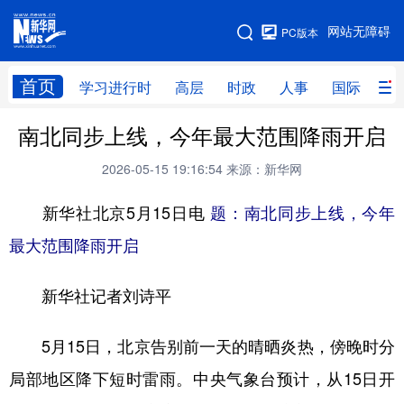
手机版
网站无障碍
PC版本
网站地图
首页
学习进行时
高层
时政
人事
国际
财
南北同步上线，今年最大范围降雨开启
学习进行时
高层
时政
人事
2026-05-15 19:16:54
来源：新华网
国际
财经
网评
港澳
新华社北京5月15日电
题：南北同步上线，今年
台湾
思客智库
全球连线
教育
最大范围降雨开启
科技
科创
量子
体育
文化
书画
健康
军事
新华社记者刘诗平
访谈
视频
图片
政务
5月15日，北京告别前一天的晴晒炎热，傍晚时分
法律
中央文件
金融
汽车
局部地区降下短时雷雨。中央气象台预计，从15日开
食品
人居
信息化
数字经济