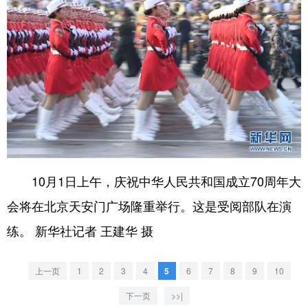
10月1日上午，庆祝中华人民共和国成立70周年大
会将在北京天安门广场隆重举行。这是受阅部队在演
练。 新华社记者 王建华 摄
上一页
1
2
3
4
5
6
7
8
9
10
下一页
>>|