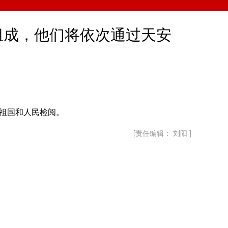
中文
队组成，他们将依次通过天安
English
Español
Français
Русский
عربى
祖国和人民检阅。
日本語
[责任编辑： 刘阳 ]
한국어
Deutsch
Português
Монгол