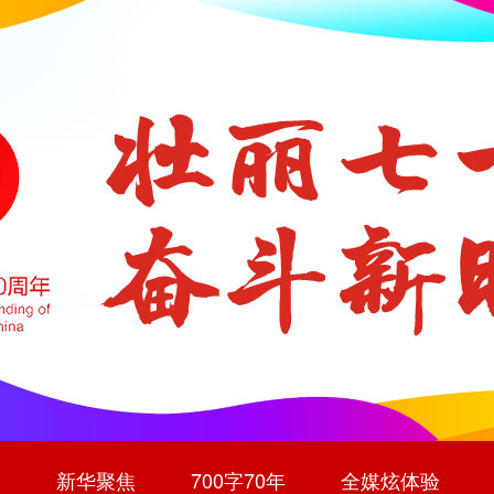
道
新华聚焦
700字70年
全媒炫体验