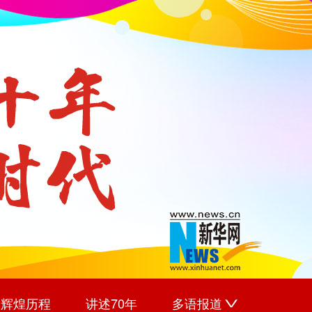
辉煌历程
讲述70年
多语报道