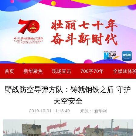
首页
新华聚焦
现场直击
700字70年
全媒炫体
野战防空导弹方队：铸就钢铁之盾 守护
天空安全
2019-10-01 11:13:49
来源：
新华网