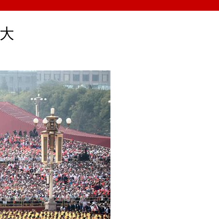
中文
强大
English
Español
Français
Русский
عربى
日本語
한국어
Deutsch
Português
Монгол