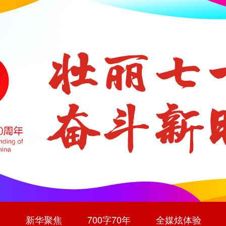
道
新华聚焦
700字70年
全媒炫体验