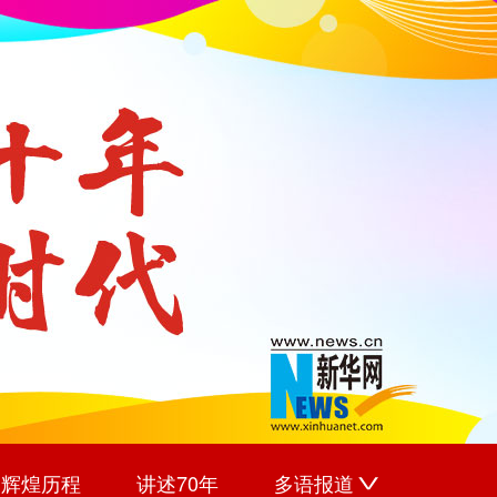
辉煌历程
讲述70年
多语报道