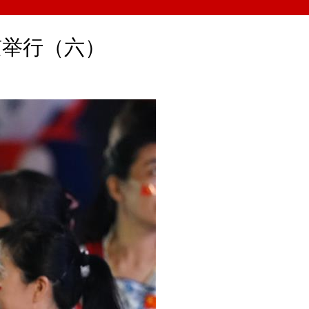
中文
京举行（六）
English
Español
Français
Русский
عربى
日本語
한국어
Deutsch
Português
Монгол