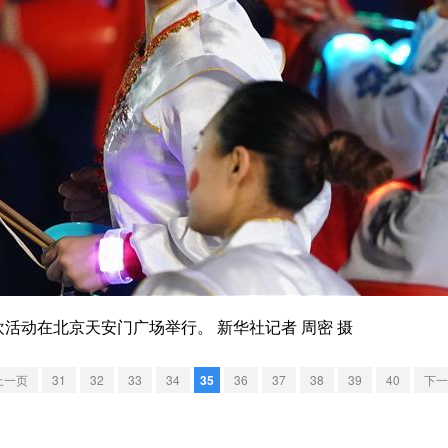
活动在北京天安门广场举行。 新华社记者 周密 摄
上一页
31
32
33
34
35
36
37
38
39
40
下一