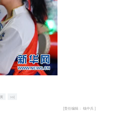
页
>>|
[责任编辑： 钱中兵 ]