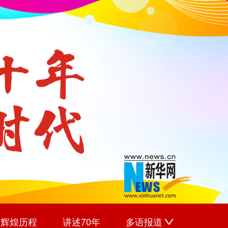
辉煌历程
讲述70年
多语报道