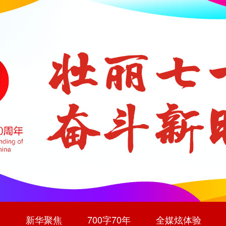
道
新华聚焦
700字70年
全媒炫体验