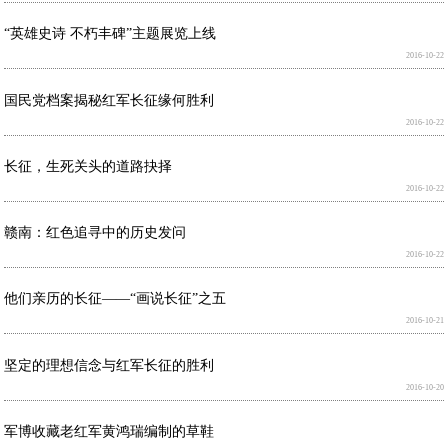
“英雄史诗 不朽丰碑”主题展览上线
2016-10-22
国民党档案揭秘红军长征缘何胜利
2016-10-22
长征，生死关头的道路抉择
2016-10-22
赣南：红色追寻中的历史发问
2016-10-22
他们亲历的长征——“画说长征”之五
2016-10-21
坚定的理想信念与红军长征的胜利
2016-10-20
军博收藏老红军黄鸿瑞编制的草鞋