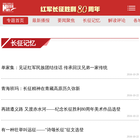
专题首页
最新播报
要闻聚焦
长征记忆
解读评论
各
长征记忆
单家集：见证红军民族团结佳话 传承回汉兄弟一家传统
2016-10-29
青海班玛：长征精神在青藏高原历久弥新
2016-10-22
再踏遵义路 又渡赤水河——纪念长征胜利80周年美术作品选登
2016-10-22
有一种壮举叫远征——“诗颂长征”征文选登
2016-10-22