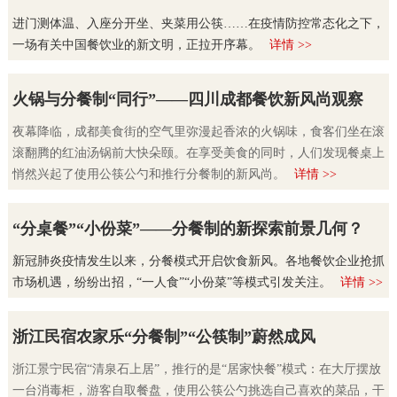
进门测体温、入座分开坐、夹菜用公筷……在疫情防控常态化之下，
一场有关中国餐饮业的新文明，正拉开序幕。
详情 >>
火锅与分餐制“同行”——四川成都餐饮新风尚观察
夜幕降临，成都美食街的空气里弥漫起香浓的火锅味，食客们坐在滚
滚翻腾的红油汤锅前大快朵颐。在享受美食的同时，人们发现餐桌上
悄然兴起了使用公筷公勺和推行分餐制的新风尚。
详情 >>
“分桌餐”“小份菜”——分餐制的新探索前景几何？
新冠肺炎疫情发生以来，分餐模式开启饮食新风。各地餐饮企业抢抓
市场机遇，纷纷出招，“一人食”“小份菜”等模式引发关注。
详情 >>
浙江民宿农家乐“分餐制”“公筷制”蔚然成风
浙江景宁民宿“清泉石上居”，推行的是“居家快餐”模式：在大厅摆放
一台消毒柜，游客自取餐盘，使用公筷公勺挑选自己喜欢的菜品，干