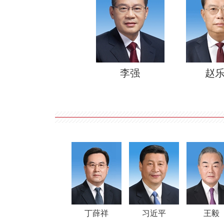
李强
赵
丁薛祥
习近平
王毅