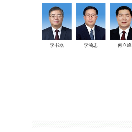
李书磊
李鸿忠
何立峰