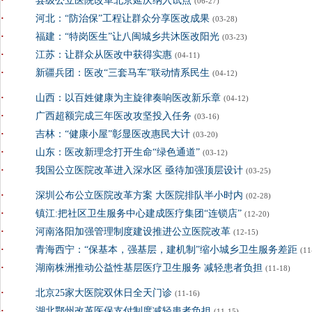
·
县级公立医院改革北京延庆纳入试点
(06-27)
·
河北：“防治保”工程让群众分享医改成果
(03-28)
·
福建：“特岗医生”让八闽城乡共沐医改阳光
(03-23)
·
江苏：让群众从医改中获得实惠
(04-11)
·
新疆兵团：医改“三套马车”联动情系民生
(04-12)
·
山西：以百姓健康为主旋律奏响医改新乐章
(04-12)
·
广西超额完成三年医改攻坚投入任务
(03-16)
·
吉林：“健康小屋”彰显医改惠民大计
(03-20)
·
山东：医改新理念打开生命“绿色通道”
(03-12)
·
我国公立医院改革进入深水区 亟待加强顶层设计
(03-25)
·
深圳公布公立医院改革方案 大医院排队半小时内
(02-28)
·
镇江:把社区卫生服务中心建成医疗集团“连锁店”
(12-20)
·
河南洛阳加强管理制度建设推进公立医院改革
(12-15)
·
青海西宁：“保基本，强基层，建机制”缩小城乡卫生服务差距
(11
·
湖南株洲推动公益性基层医疗卫生服务 减轻患者负担
(11-18)
·
北京25家大医院双休日全天门诊
(11-16)
·
湖北鄂州改革医保支付制度减轻患者负担
(11-15)