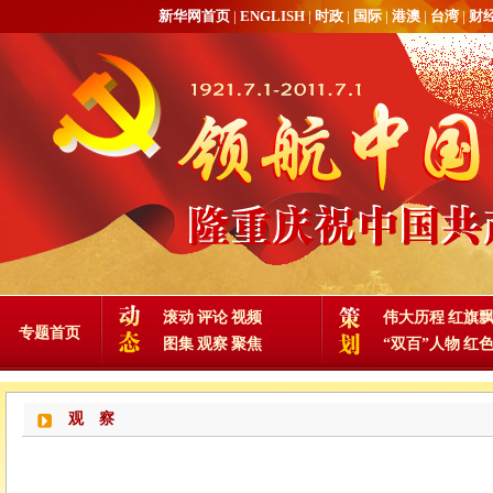
新华网首页
|
ENGLISH
|
时政
|
国际
|
港澳
|
台湾
|
财
滚动
评论
视频
伟大历程
红旗
专题首页
图集
观察
聚焦
“双百”人物
红
观 察