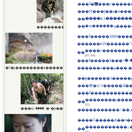
��
�Ĵ�ץ���޸
��
�Ϻ���ǰ��ɽ�4��
��
��
��
��
����619������
��
(07-04)
��
�Ĵ�����ʡ���߹�
��
����ӿ���µ��� 
��
��
�㶫�ṩ1.5�����λΪ
��
�Ĵ�����������ó
��
02)
��
����
��
��
�
��
01)