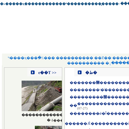
�»�����ҳ
��
��������
��
ʱ��
��
����
��
̨��
��
�۰�
�
ר����ҳ
��
�߲�ػ�
��
��������
��
��Ƶ
��
����
��������
��
�۰�̨��
�
�ط�
��
��
��
�������׸�
��
(07-27)
��
������ǿ�أ��
��
����Ǽ����������