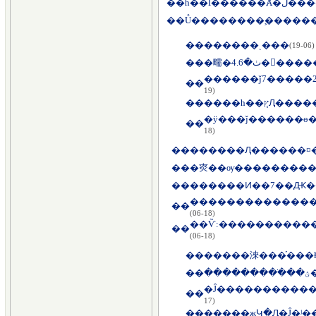
��
һ��Ϊ�
��
Ů��������ࣺ������
��
(06-19)
��
�㽭�ٺ�4.6
��
19)
��
�ӱ���ǰ������ɵ
��
18)
��
������Ԯ������¤�
��
��
��������������ƶ
��
(06-18)
��
(06-18)
��
�����淶���֡���ɫ
��
��
��
17)
��