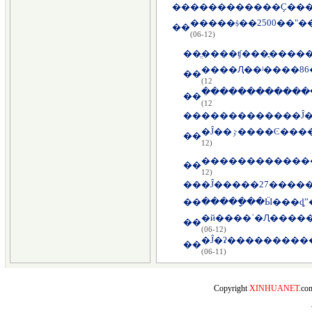
��
�����ṩ��2500��"
��
(06-12)
��
��
12)
��
12)
��
�����������Ĵ�
�Ĵ��ٷ����Ͼ
��
12)
�������������
��
12)
��
�Ĵ�����27����
��
�����ָ��Ӹ���ȡ
�й����ʾ�Ԯ����
��
(06-12)
�Ĵ�ʡ���������
��
(06-11)
Copyright
XINHUANET
.c