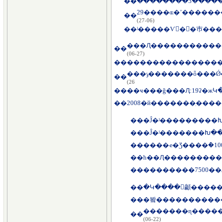
��
��
(06-27)
��
ʲ�����Ѵ��巿���
��
(06-27)
��
��
26)
��
��ҹ���ǧ���Ԯ:19ʡ�ж
��
��
�Ĵ�ʲ���������
��
�Ĵ�ʲ�������Խ�
��
��
һ��Ԯ���������
��
��������7500�
��
�Կ����񿹺顪����
��
�봨������������
��
(06-22)