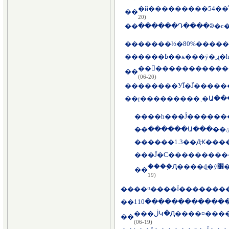
��
20)
��
��
�����½�80%�����
��
����߿��ӿ���ÿ�
��򣺿����������
��
(06-20)
��
��
ɽ���������˲�Ա��
��
��һ���Ĵ�����
��
��
����1.3��Ԫ���
��
�Ĵ�С����������
��
19)
��
��ʵʵ����Ϊ������
��
110������������
��
(06-19)