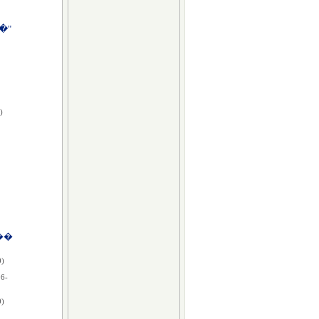
�"
)
��
0)
06-
0)