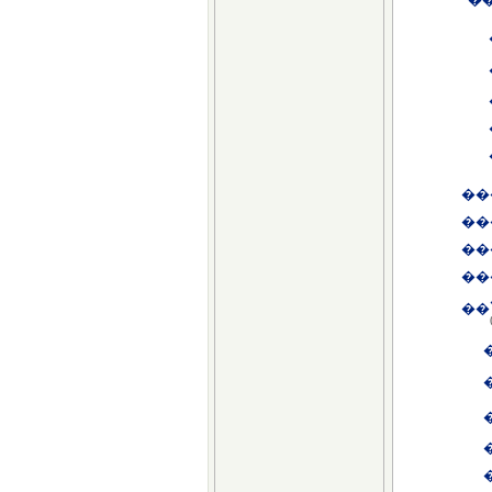
��
��
��
��
��