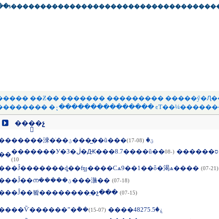
�
�ƾ�
��
����
��
����
��
���
��
����
��
����
��
���
���
��
��Ƶ
��
�������
��
�������
��
���ӳ�Ԯ
�
������
��
�۰�̨��
��
��������
��
ͼƬ��¼
��
����
���ֽ�չ
��
�����淶�ֺ��ؽ����̺�ũ���ؽ�
(08-17)
�������У�3�ڶ�Ԫ���8.7����ũ��ס������
(08-
��
10)
��
�Ĵ�������ȡ��ʩȷ����Сѧ9��1��ȫ�渴ѧ����
(07-21)
��
�Ĵ��ന�����ؽ���湤��
(07-18)
��
�Ĵ��봨��������ֽ�չ���
(07-15)
��
��Ѷ������ˮ�ܵ��ۼ�48275.5����
(07-15)