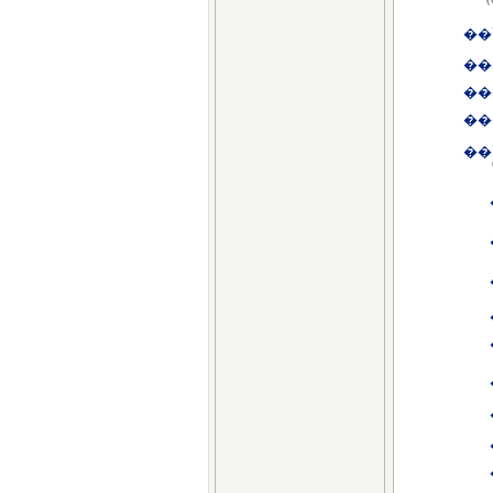
��
��
��
��
��