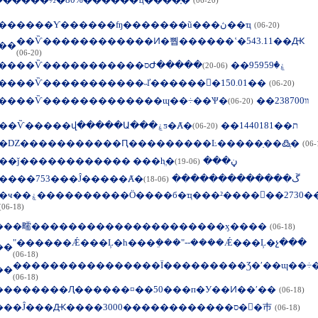
(06-20)
��
����Ƴ������ʩ�������ũ���ڽ��ҵ
(06-20)
��Ѷ������������Ͷ�뿹������ʽ�543.11��Ԫ
��
(06-20)
��
��Ѷ�����������סԺ�����ۼ�95959��
(06-20)
��
��Ѷ�����������˵ľ������񹲼�150.01��
(06-20)
��
��Ѷ�������������ɰ��÷��Ѱ�װ238700��
(06-20)
��Ѷ�����վ�����Ա���ۼƽ�Ⱥ�ת��1440181��
(06-20)
�Ǳ�����������Ԥ���������Ŀ�����ַ��߷ֶ�
(06-
��ǰ������������ ���һֱ�ڼ���
(06-19)
����753���Ĵ�����Ⱥ�ڱ�������������
(06-18)
�ҹ��ۼ����������Ӧ����б�ҵ���²������2730
(06-18)
��
�㽭���������������������ӽ����
(06-18)
"������Ǽ���Ļ�һ���ܸ���"--����Ǽ���Ļ�չ���
��
(06-18)
����������������Ϊ���������Ʒ�ʹ��ɰ��÷
��
(06-18)
��
������Ԯ������¤��50���п�У��Ͷ��ʹ��
(06-18)
��
�Ĵ���Ԫ����3000������������ס��巿
(06-18)