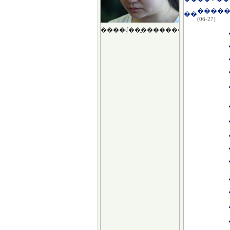
��
(06-27)