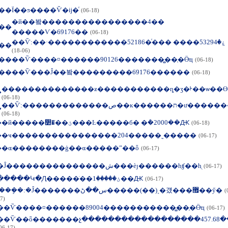
��
Ϊ��ƽ����Ѷ�ĳ�ͨ
(06-18)
�й��봨����������������4��
��
�����Ѵ�69176��
(06-18)
��Ѷ:��·��������ۼ�53294���� ����ͨ52186����
��
(06-18)
��
��Ѷ����¤������90126�������̻��ָ�Ӫҵ
(06-18)
��
��Ѷ���Ĵ��봨���������69176������
(06-18)
��������������ƶ�����������ȵ�ӡ�ᡰ��ѡ��ϴ
�
(06-18)
��Ѷ:�������������ص��ĸ������ת�ư���
�
(06-18)
�
�й�����᣺�ֺ��ؽ���Ŀ�����б� �ܶ�2000��Ԫ
(06-18)
�
�ҹ����������������204�����˷�����
(06-17)
�
�ɶ��������ģ��ɶ�����ˮ��ȫ
(06-17)
�Ĵ���������������ش���èȷ������һֻʧ��һֻ
(06-17)
�����Կ�֧Ԯ�����ֺ��ؽ�����1��Ԫ
(06-17)
˰���ܾ�:�Ĵ�������س��ڻ�����(��)˰�걨���޿��ӳ�
(
7)
��Ѷ����¤������89004�����������̻��ָ�Ӫҵ
(06-17)
��Ѷ��ȫ�������չ������������������457.68
06-17)