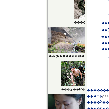
��
��
(
��
��
��
��
��
��
��
��Ѷ��