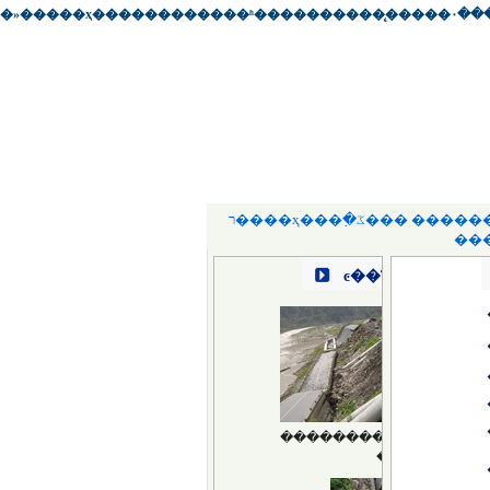
�»�����ҳ
��
��������
��
ʱ��
��
����
��
̨��
��
�۰�
�
ר����ҳ
��
�߲�ػ�
��
�����
��