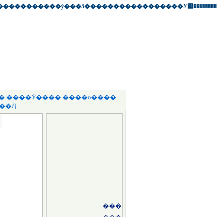
�
��
����
��
��ý
��
�Ƽ�
��
������
��
����
��
У԰
��
����
��
�
����Ӱ��
��
����ο��
��
��Ԯ