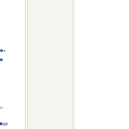
�ѧ
����
06-
��Ԫ