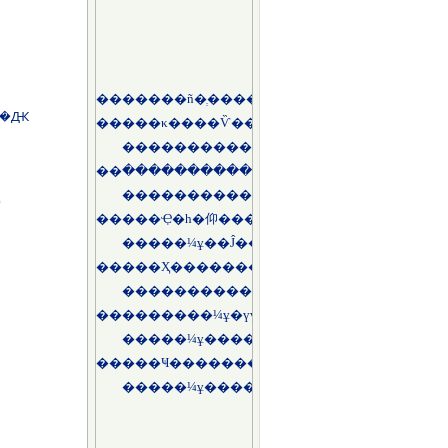
��Ԫ
)