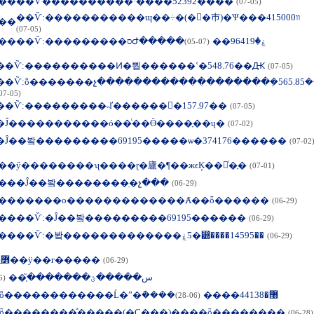
��
��Ѷ����������·����ͨ52392����
(07-05)
��Ѷ:�����������ɰ��÷�(��巿)�Ѱ�װ415000��
��
(07-05)
��
��Ѷ:���������סԺ�����ۼ�96419��
(07-05)
��Ѷ:����������Ͷ�뿹������ʽ�548.76��Ԫ
(07-05)
��Ѷ:ȫ�������չ�������������������ܼ�565.85
07-05)
��Ѷ:���������˵ľ������񹲼�157.97��
(07-05)
�Ĵ�����������ó��ͨ��Ӫ����ָ��ų�
(07-02)
�Ĵ��봨���������69195�����ѡ�374176������
(07-02
��
ӳ��������ʯ����ɽ�廬�¶��жϵĶ��⽻ͨ�ָ�
(07-01)
��
�Ĵ��봨��������ֽ�չ���
(06-29)
��
�����о�������������Ⱥ��ȫ������
(06-29)
��
��Ѷ:�Ĵ��봨���������69195������
(06-29)
��
��Ѷ:�봨�������������ۼƼ�⵽����14595��
(06-29)
�����߻ָ��ÿ��г�����
(06-29)
�ന�س�����ؽ�������֤֮��
(06-29)
��Ѷ��ȫ������������Ĺ�ˮ�ܵ����޸�44138����
(06-28)
ȫ��������ͣ�����(�С���)����ȫ���ָ�����
(06-28)