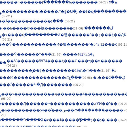
��
�봨�ؽ������յ�������ʩ�������ھ�ס
(06-22)
����������ί�����:"�ǵ�Ա�ɲ��ľ�վ���������
�
(06-21)
�
�Ĵ��봨��������ֽ�չ���
(06-21)
�
ɽ��һ����©���鱱������Ⱥ�ڰ�������
(06-21)
�ҹ����վ���������Ͷ�뿹������ʽ��ۼ���ǧ��Ԫ
�
(06-21)
�
��Ѷ������������Ͷ�뿹������ʽ�543.12��Ԫ
(06-21
��
��Ѷ������ˮ�ܵ��ۼ�48275.5����
(06-21)
��Ѷ������5974����ģ���Ϲ���ҵ��ҵ�ָ�����
��
(06-21)
��
�������̨��ÿ���������1%֧Ԯ�ന�ֺ��ؽ�
(06-21)
��
�Ϻ��������������ͼƬչ���ڳ���2���˴�
(06-20)
��
�Ĵ������Կ�֧Ԯ��������
(06-20)
���ϰ�����������ҵ�������Ĵ�����������
�
(06-20)
�
������Ԯ������¤������������ѧУͶ��ʹ��
(06-2
�й���������54��ͣ���س��ന��������ָ�����
(
�
20)
�
������Դ����ᱣ�ϲ���Ϊ�����ֺ�ָ��ؽ��ṩ�˲�֧��
(06-2
�
�����½�80%������ҵ����ָ�