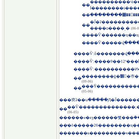
����������ʵά�
��
Ϊ��������ṩ���
��
���ֿ�����͹��󡰳���
�Ĵ�ʡ������������ط����ǹ���ȡ�
��
����ѻ����˻�
(06-0
��
��Ѷ������ҵ��ҵ�
��
��
��Ѷ:ȫ�������վ����
��
��
��Ѷ:����������Ͷ�
��
(06-09)
��
(06-05)
��
��Ѷ��������������;
��
(06-05)
��
��
ͨ�õ�����26��������ҵ�
��
�����к���������ҹ���