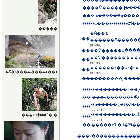
��
��
��
�ɶ�������ҽԺΪ��
�Ǹ��봨
��
������Ԯ�����
(07-04)
��
��Ѷ����������
��
(07-03)
������ҽ��ѧҽ�ƾ
��
(07-02)
��
��
����
��
ɽ���ɳ������Կ�֧
��
(06-27)
�����������İ巿
��
(06-27)
��
ʲ�����Ѵ��巿��
��
�й�����������ͯ