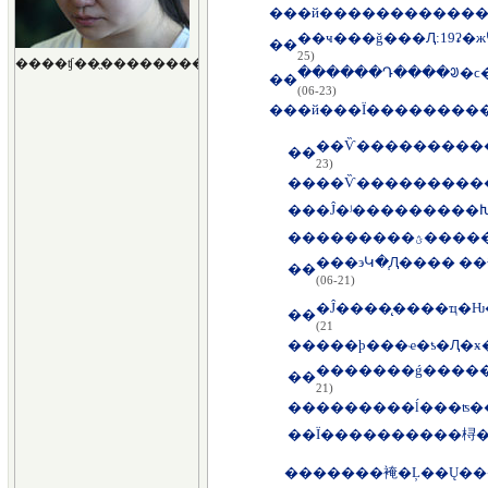
��
�й������������
��ҹ���ǧ���Ԯ:19ʡ
��
25)
������Դ����ᱣ�ϲ
��
(06-23)
��
��
23)
��
��Ѷ�����������
��
�Ĵ�ʲ���������
��
������
��
(06-21)
��
21)
��
���ϸ���ҽ�ƾ�Ԯ�ӿ
�������ǵ�����
��
21)
��
�������ĺ���ʦ�
��
Ϊ����������桪�
��