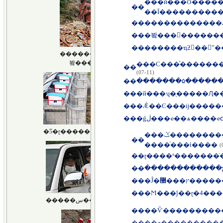
���й���Ʊ�����
��
��Ϊ����������
��
������������
��
�봨���𵥱�������
��
������ҵƻ𡪡��侯ˮ
��
(07-11)
��
��
��
�Ǽ��Ͼ���ĳ�����
��
�ǵڶ���ҽ��ѧ����
���ݣ�������������ְ�����蹺
��
����ͬ���ṫ����
(
��
��
��
�Ĵ�ץ���
��
�Ϻ���ǰ��ɽ�4��
��
��
��д�����ֵ����