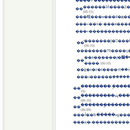
��
������ʡȫ����֤
��
(06-15)
��
�㽭���м���й�ԭ�
��
��
�»�����������
��
(06-10)
��
��ӥ������ɽͬ�ڡ���׷�ǳɶ�����ĳ½������⻪
��
����
(06-10)
��
ǧ�ż�ë�š����ന��ί
��
�л������ܻ�����
��������·�ֱ���
��
10)
��
(06-10)
�����ֺ��ֳ�����
��
(06-09)
��
�Ĵ��Ե�����ɵġ��
��
�ɶ�˫�����������