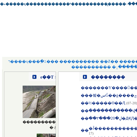
�»�����ҳ
��
��������
��
ʱ��
��
����
��
̨��
��
�۰�
�
ר����ҳ
��
�߲�ػ�
��
��������
��
��Ƶ
��
����
��������
��
�۰�̨��
�
��������
��
��
��
½�����ϴ��Ԯ
(07-20
��
��
��
17)