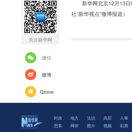
新华网北京12月13日
社“新华视点”微博报道）
关注新华网
微信
微博
Qzone
时政
地方
法治
高层
人事
思客
网评
图片
视频
彩票