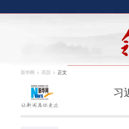
新华网
>
高层
>
正文
习