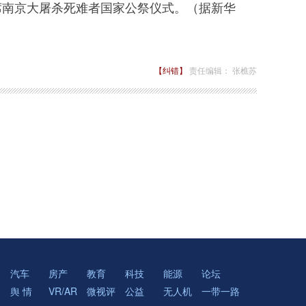
席南京大屠杀死难者国家公祭仪式。（据新华
【纠错】
责任编辑： 张樵苏
汽车
房产
教育
科技
能源
论坛
舆 情
VR/AR
微视评
公益
无人机
一带一路