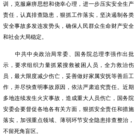
山东
河南
湖北
湖南
训，克服麻痹思想和侥幸心理，进一步压实安全生产
责任，认真排查隐患，狠抓工作落实，坚决遏制各类
广东
广西
海南
重庆
安全事故多发连发势头，确保人民群众生命财产安全
四川
贵州
云南
西藏
和社会大局稳定。
陕西
甘肃
青海
宁夏
新疆
内蒙古
黑龙江
中共中央政治局常委、国务院总理李强作出批
示，要求组织力量抓紧搜救被困人员，全力救治伤
多语种频道
员，最大限度减少伤亡，妥善做好家属安抚等善后工
作，并尽快查明事故原因，依法严肃追究责任。近期
English
Español
Français
عربى
多地连续发生火灾事故，造成重大人员伤亡，国务院
Русский язык
日本語
한국어
安委会要督促各地各有关方面，狠抓安全责任和措施
Deutsch
Português
落实，加强重点领域、薄弱环节安全隐患排查整治，
不留死角盲区。