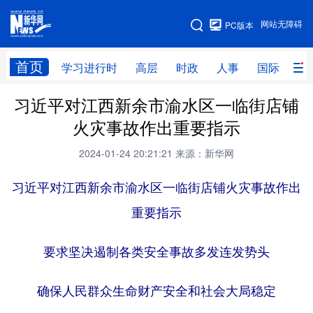
手机版
网站无障碍
PC版本
网站地图
首页
学习进行时
高层
时政
人事
国际
财
习近平对江西新余市渝水区一临街店铺
学习进行时
高层
时政
人事
火灾事故作出重要指示
国际
财经
网评
港澳
2024-01-24 20:21:21
来源：新华网
台湾
思客智库
全球连线
教育
习近平对江西新余市渝水区一临街店铺火灾事故作出
科技
科创
量子
体育
重要指示
文化
书画
健康
军事
要求坚决遏制各类安全事故多发连发势头
访谈
视频
图片
政务
法律
中央文件
金融
汽车
确保人民群众生命财产安全和社会大局稳定
食品
人居
信息化
数字经济