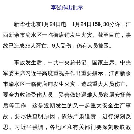
李强作出批示
学术中国
乡村振兴
银龄
溯源中国
新华社北京1月24日电 1月24日15时30分许，江
城市
旅游
能源
会展
西新余市渝水区一临街店铺发生火灾。截至目前，事
彩票
娱乐
时尚
悦读
故已造成39人死亡、9人受伤，仍有人员被困。
公益
一带一路
亚太网
上市公司
事故发生后，中共中央总书记、国家主席、中央
文化产业
军委主席习近平高度重视并作出重要指示，江西新余
市渝水区一临街店铺发生火灾，造成重大人员伤亡。
地方频道
要全力救治受伤人员，妥善做好遇难人员家属安抚善
北京
天津
河北
山西
后等工作。这是近期发生的又一起重大安全生产事
辽宁
吉林
上海
江苏
故，要尽快查明原因，依法严肃追责，进行深刻反
浙江
安徽
福建
江西
思。习近平强调，各地区和有关部门要深刻吸取教