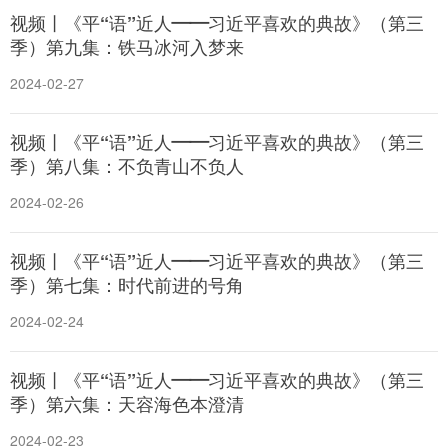
山东
河南
湖北
湖南
视频丨《平“语”近人——习近平喜欢的典故》（第三
季）第九集：铁马冰河入梦来
广东
广西
海南
重庆
2024-02-27
四川
贵州
云南
西藏
陕西
甘肃
青海
宁夏
视频丨《平“语”近人——习近平喜欢的典故》（第三
季）第八集：不负青山不负人
新疆
内蒙古
黑龙江
2024-02-26
多语种频道
视频丨《平“语”近人——习近平喜欢的典故》（第三
季）第七集：时代前进的号角
English
Español
Français
عربى
2024-02-24
Русский язык
日本語
한국어
Deutsch
Português
视频丨《平“语”近人——习近平喜欢的典故》（第三
季）第六集：天容海色本澄清
2024-02-23