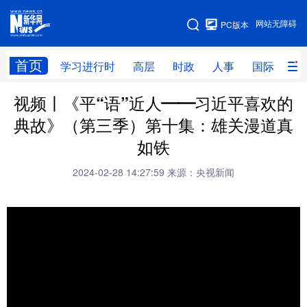
手机版
网站无障碍
PC版本
网站地图
首页
学习进行时
高层
时政
人事
国际
财
视频丨《平“语”近人——习近平喜欢的
学习进行时
高层
时政
人事
典故》（第三季）第十集：雄关漫道真
国际
财经
网评
港澳
如铁
台湾
思客智库
全球连线
教育
2024-02-28 14:27:59
来源：央视新闻
科技
科创
量子
体育
文化
书画
健康
军事
访谈
视频
图片
政务
法律
中央文件
金融
汽车
食品
人居
信息化
数字经济