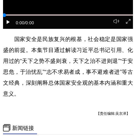
学术中国
乡村振兴
银龄
溯源中国
0:00
/0:00
城市
旅游
能源
会展
彩票
娱乐
时尚
悦读
国家安全是民族复兴的根基，社会稳定是国家强
盛的前提。本集节目通过解读习近平总书记引用、化
公益
一带一路
亚太网
上市公司
用过的“天下之势不盛则衰，天下之治不进则退”“于安
文化产业
思危，于治忧乱”“志不求易者成，事不避难者进”等古
文经典，深刻阐释总体国家安全观的基本内涵和重大
地方频道
意义。
北京
天津
河北
山西
辽宁
吉林
上海
江苏
【责任编辑:吴京泽】
浙江
安徽
福建
江西
新闻链接