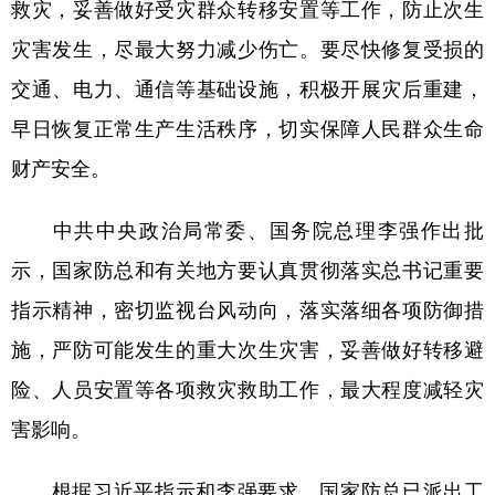
山东
河南
湖北
湖南
救灾，妥善做好受灾群众转移安置等工作，防止次生
灾害发生，尽最大努力减少伤亡。要尽快修复受损的
广东
广西
海南
重庆
交通、电力、通信等基础设施，积极开展灾后重建，
四川
贵州
云南
西藏
早日恢复正常生产生活秩序，切实保障人民群众生命
陕西
甘肃
青海
宁夏
财产安全。
新疆
内蒙古
黑龙江
中共中央政治局常委、国务院总理李强作出批
示，国家防总和有关地方要认真贯彻落实总书记重要
多语种频道
指示精神，密切监视台风动向，落实落细各项防御措
English
Español
Français
عربى
施，严防可能发生的重大次生灾害，妥善做好转移避
Русский язык
日本語
한국어
险、人员安置等各项救灾救助工作，最大程度减轻灾
Deutsch
Português
害影响。
根据习近平指示和李强要求，国家防总已派出工