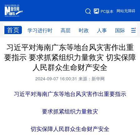
手机版
网站无障碍
PC版本
网站地图
首页
学习进行时
高层
时政
人事
国际
财
习近平对海南广东等地台风灾害作出重
学习进行时
高层
时政
人事
要指示 要求抓紧组织力量救灾 切实保障
国际
财经
网评
港澳
人民群众生命财产安全
台湾
思客智库
全球连线
教育
2024-09-07 16:00:31
来源：新华网
科技
科创
量子
体育
习近平对海南广东等地台风灾害作出重要指示
文化
书画
健康
军事
要求抓紧组织力量救灾
访谈
视频
图片
政务
法律
中央文件
金融
汽车
切实保障人民群众生命财产安全
食品
人居
信息化
数字经济