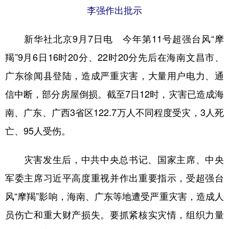
李强作出批示
学术中国
乡村振兴
银龄
溯源中国
新华社北京9月7日电 今年第11号超强台风“摩
城市
旅游
能源
会展
羯”9月6日16时20分、22时20分先后在海南文昌市、
彩票
娱乐
时尚
悦读
广东徐闻县登陆，造成严重灾害，大量用户电力、通
公益
一带一路
亚太网
上市公司
信中断，部分房屋倒损。截至7日12时，灾害已造成海
文化产业
南、广东、广西3省区122.7万人不同程度受灾，3人死
亡、95人受伤。
地方频道
灾害发生后，中共中央总书记、国家主席、中央
北京
天津
河北
山西
军委主席习近平高度重视并作出重要指示，受超强台
辽宁
吉林
上海
江苏
风“摩羯”影响，海南、广东等地遭受严重灾害，造成人
浙江
安徽
福建
江西
员伤亡和重大财产损失。要抓紧核实灾情，组织力量