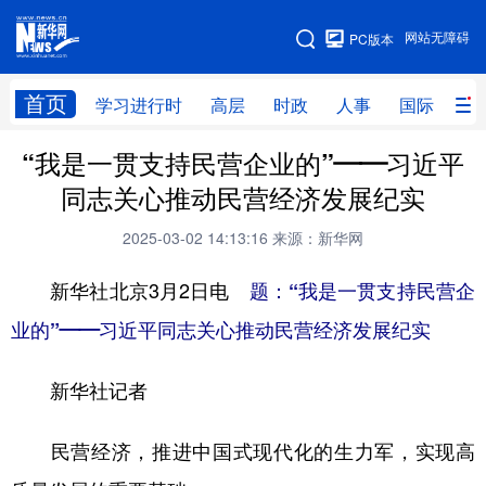
手机版
网站无障碍
PC版本
网站地图
首页
学习进行时
高层
时政
人事
国际
财
“我是一贯支持民营企业的”——习近平
学习进行时
高层
时政
人事
同志关心推动民营经济发展纪实
国际
财经
网评
港澳
2025-03-02 14:13:16
来源：新华网
台湾
思客智库
全球连线
教育
新华社北京3月2日电
题：“我是一贯支持民营企
科技
科创
量子
体育
业的”——习近平同志关心推动民营经济发展纪实
文化
书画
健康
军事
新华社记者
访谈
视频
图片
政务
法律
中央文件
金融
汽车
民营经济，推进中国式现代化的生力军，实现高
食品
人居
信息化
数字经济