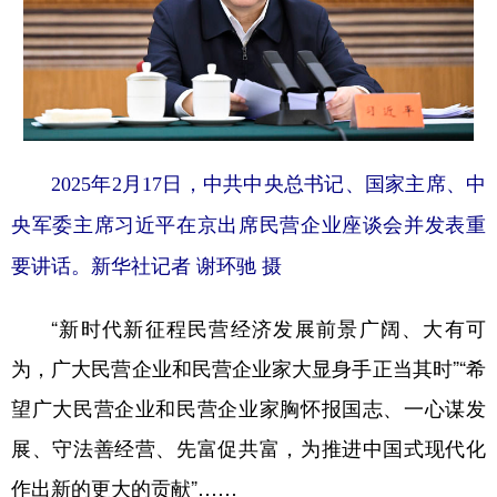
山东
河南
湖北
湖南
广东
广西
海南
重庆
四川
贵州
云南
西藏
陕西
甘肃
青海
宁夏
2025年2月17日，中共中央总书记、国家主席、中
新疆
内蒙古
黑龙江
央军委主席习近平在京出席民营企业座谈会并发表重
要讲话。新华社记者 谢环驰 摄
多语种频道
English
Español
Français
عربى
“新时代新征程民营经济发展前景广阔、大有可
为，广大民营企业和民营企业家大显身手正当其时”“希
Русский язык
日本語
한국어
望广大民营企业和民营企业家胸怀报国志、一心谋发
Deutsch
Português
展、守法善经营、先富促共富，为推进中国式现代化
作出新的更大的贡献”……