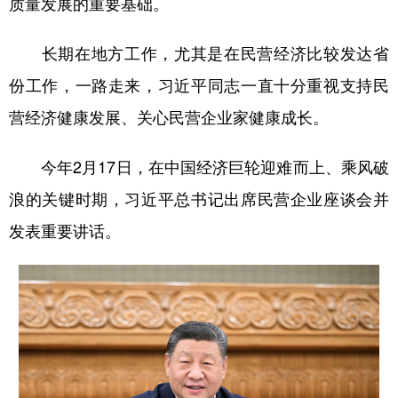
质量发展的重要基础。
学术中国
乡村振兴
银龄
溯源中国
长期在地方工作，尤其是在民营经济比较发达省
城市
旅游
能源
会展
份工作，一路走来，习近平同志一直十分重视支持民
彩票
娱乐
时尚
悦读
营经济健康发展、关心民营企业家健康成长。
公益
一带一路
亚太网
上市公司
今年2月17日，在中国经济巨轮迎难而上、乘风破
文化产业
浪的关键时期，习近平总书记出席民营企业座谈会并
发表重要讲话。
地方频道
北京
天津
河北
山西
辽宁
吉林
上海
江苏
浙江
安徽
福建
江西