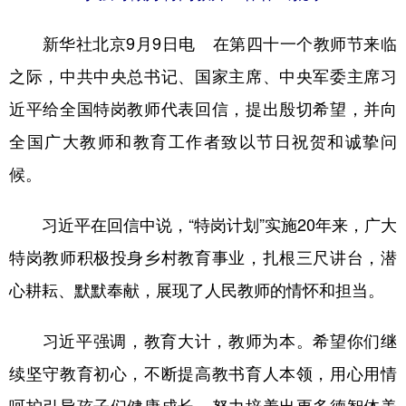
学术中国
乡村振兴
银龄
溯源中国
新华社北京9月9日电 在第四十一个教师节来临
城市
旅游
能源
会展
之际，中共中央总书记、国家主席、中央军委主席习
近平给全国特岗教师代表回信，提出殷切希望，并向
彩票
娱乐
时尚
悦读
全国广大教师和教育工作者致以节日祝贺和诚挚问
公益
一带一路
亚太网
上市公司
候。
文化产业
习近平在回信中说，“特岗计划”实施20年来，广大
地方频道
特岗教师积极投身乡村教育事业，扎根三尺讲台，潜
心耕耘、默默奉献，展现了人民教师的情怀和担当。
北京
天津
河北
山西
辽宁
吉林
上海
江苏
习近平强调，教育大计，教师为本。希望你们继
续坚守教育初心，不断提高教书育人本领，用心用情
浙江
安徽
福建
江西