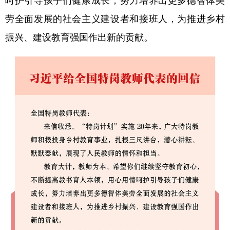
呵护引导孩子们健康成长，努力培养出更多德智体美
山东
河南
湖北
湖南
劳全面发展的社会主义建设者和接班人，为推进乡村
广东
广西
海南
重庆
振兴、建设教育强国作出新的贡献。
四川
贵州
云南
西藏
陕西
甘肃
青海
宁夏
新疆
内蒙古
黑龙江
多语种频道
English
Español
Français
عربى
Русский язык
日本語
한국어
Deutsch
Português