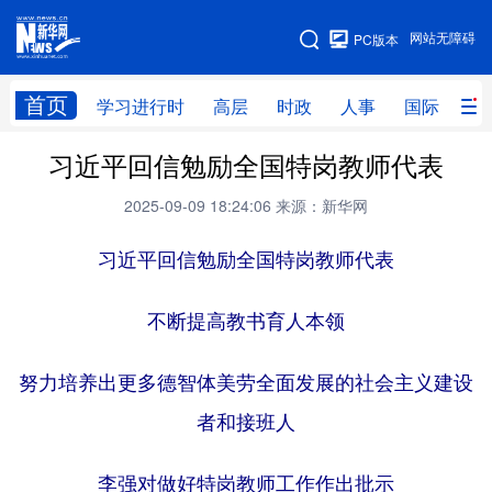
手机版
网站无障碍
PC版本
网站地图
首页
学习进行时
高层
时政
人事
国际
财
习近平回信勉励全国特岗教师代表
学习进行时
高层
时政
人事
2025-09-09 18:24:06
来源：新华网
国际
财经
网评
港澳
习近平回信勉励全国特岗教师代表
台湾
思客智库
全球连线
教育
科技
科创
量子
体育
不断提高教书育人本领
文化
书画
健康
军事
努力培养出更多德智体美劳全面发展的社会主义建设
访谈
视频
图片
政务
者和接班人
法律
中央文件
金融
汽车
李强对做好特岗教师工作作出批示
食品
人居
信息化
数字经济