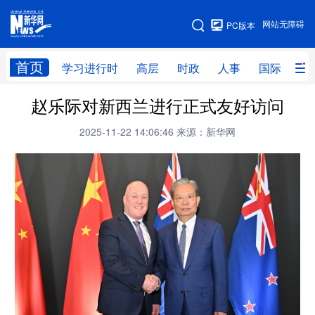
手机版
网站无障碍
PC版本
网站地图
首页
学习进行时
高层
时政
人事
国际
财
赵乐际对新西兰进行正式友好访问
学习进行时
高层
时政
人事
2025-11-22 14:06:46
来源：新华网
国际
财经
网评
港澳
台湾
思客智库
全球连线
教育
科技
科创
量子
体育
文化
书画
健康
军事
访谈
视频
图片
政务
法律
中央文件
金融
汽车
食品
人居
信息化
数字经济