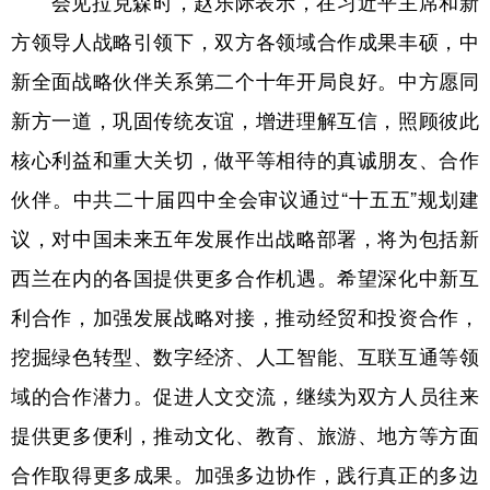
会见拉克森时，赵乐际表示，在习近平主席和新
山东
河南
湖北
湖南
方领导人战略引领下，双方各领域合作成果丰硕，中
广东
广西
海南
重庆
新全面战略伙伴关系第二个十年开局良好。中方愿同
四川
贵州
云南
西藏
新方一道，巩固传统友谊，增进理解互信，照顾彼此
陕西
甘肃
青海
宁夏
核心利益和重大关切，做平等相待的真诚朋友、合作
新疆
内蒙古
黑龙江
伙伴。中共二十届四中全会审议通过“十五五”规划建
议，对中国未来五年发展作出战略部署，将为包括新
多语种频道
西兰在内的各国提供更多合作机遇。希望深化中新互
利合作，加强发展战略对接，推动经贸和投资合作，
English
Español
Français
عربى
挖掘绿色转型、数字经济、人工智能、互联互通等领
Русский язык
日本語
한국어
域的合作潜力。促进人文交流，继续为双方人员往来
Deutsch
Português
提供更多便利，推动文化、教育、旅游、地方等方面
合作取得更多成果。加强多边协作，践行真正的多边