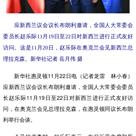
学术中国
乡村振兴
银龄
溯源中国
应新西兰议会议长布朗利邀请，全国人大常委会
城市
旅游
能源
会展
委员长赵乐际11月19日至22日对新西兰进行正式友好
彩票
娱乐
时尚
悦读
访问。这是11月20日，赵乐际在奥克兰会见新西兰总
公益
一带一路
亚太网
上市公司
理拉克森。新华社记者 岳月伟 摄
文化产业
新华社惠灵顿11月22日电（记者龙雷 林小春）
地方频道
应新西兰议会议长布朗利邀请，全国人大常委会委员
长赵乐际11月19日至22日对新西兰进行正式友好访
北京
天津
河北
山西
问，在奥克兰会见总理拉克森，在惠灵顿同议长布朗
辽宁
吉林
上海
江苏
利举行会谈。
浙江
安徽
福建
江西