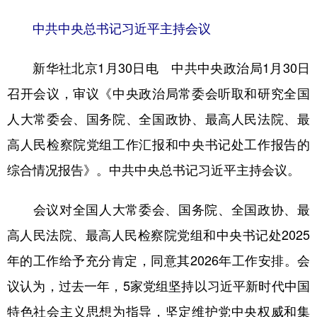
中共中央总书记习近平主持会议
学术中国
乡村振兴
银龄
溯源中国
城市
旅游
能源
会展
新华社北京1月30日电 中共中央政治局1月30日
彩票
娱乐
时尚
悦读
召开会议，审议《中央政治局常委会听取和研究全国
公益
一带一路
亚太网
上市公司
人大常委会、国务院、全国政协、最高人民法院、最
高人民检察院党组工作汇报和中央书记处工作报告的
文化产业
综合情况报告》。中共中央总书记习近平主持会议。
地方频道
会议对全国人大常委会、国务院、全国政协、最
北京
天津
河北
山西
高人民法院、最高人民检察院党组和中央书记处2025
年的工作给予充分肯定，同意其2026年工作安排。会
辽宁
吉林
上海
江苏
议认为，过去一年，5家党组坚持以习近平新时代中国
浙江
安徽
福建
江西
特色社会主义思想为指导，坚定维护党中央权威和集