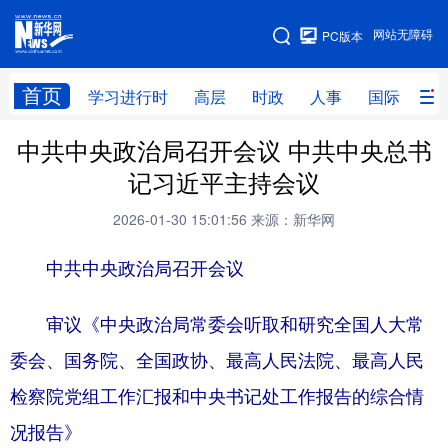
手机版
网站无障碍
PC版本
网站地图
首页
学习进行时
高层
时政
人事
国际
财
中共中央政治局召开会议 中共中央总书
学习进行时
高层
时政
人事
记习近平主持会议
国际
财经
网评
港澳
2026-01-30 15:01:56
来源：新华网
台湾
思客智库
全球连线
教育
中共中央政治局召开会议
科技
科创
量子
体育
文化
书画
健康
军事
审议《中央政治局常委会听取和研究全国人大常
委会、国务院、全国政协、最高人民法院、最高人民
访谈
视频
图片
政务
检察院党组工作汇报和中央书记处工作报告的综合情
法律
中央文件
金融
汽车
况报告》
食品
人居
信息化
数字经济