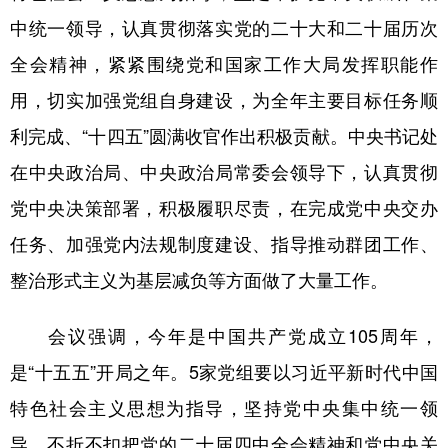
山东
河南
湖北
湖南
中统一领导，认真贯彻落实党的二十大和二十届历次
广东
广西
海南
重庆
全会精神，紧紧围绕党和国家工作大局发挥职能作
四川
贵州
云南
西藏
用，切实加强党组自身建设，为全年主要目标任务顺
陕西
甘肃
青海
宁夏
利完成、“十四五”圆满收官作出积极贡献。中央书记处
在中央政治局、中央政治局常委会领导下，认真贯彻
新疆
内蒙古
黑龙江
党中央决策部署，积极履职尽责，在完成党中央交办
任务、加强党内法规制度建设、指导推动群团工作、
多语种频道
整治形式主义为基层减负等方面做了大量工作。
English
Español
Français
عربى
Русский язык
日本語
한국어
会议强调，今年是中国共产党成立105周年，
是“十五五”开局之年。5家党组要以习近平新时代中国
Deutsch
Português
特色社会主义思想为指导，坚持党中央集中统一领
导，不折不扣把党的二十届四中全会精神和党中央关